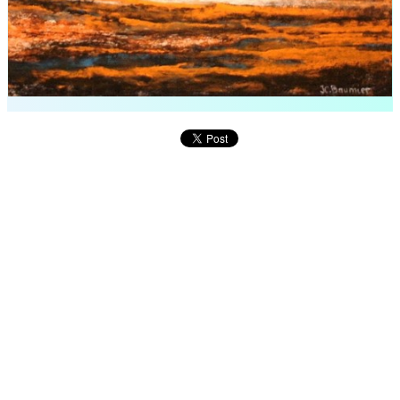
Enseignement P. de France
Stages / Divers
Galerie / Tableaux
Galerie / Vidéos + Démos
Expos
Liens