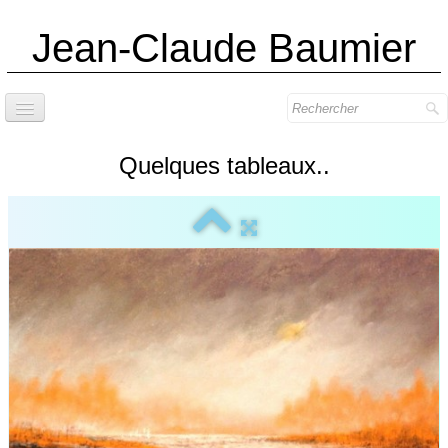
Jean-Claude
Baumier
Introduction
Quelques tableaux..
Accueil
L'artiste
Pastellistes de France
L'atelier
Citations / Oeuvres
Distinctions
Le Pastel